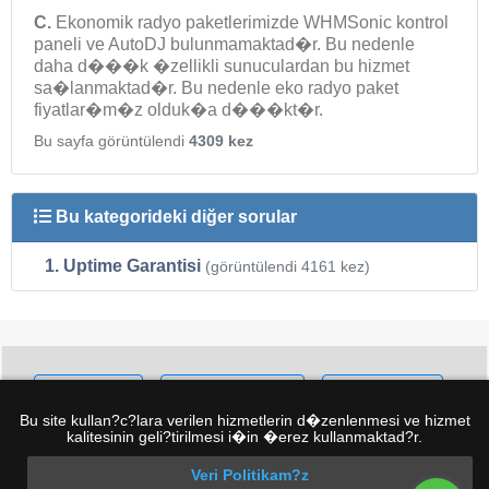
C.
Ekonomik radyo paketlerimizde WHMSonic kontrol
paneli ve AutoDJ bulunmamaktad�r. Bu nedenle
daha d���k �zellikli sunuculardan bu hizmet
sa�lanmaktad�r. Bu nedenle eko radyo paket
fiyatlar�m�z olduk�a d���kt�r.
Bu sayfa görüntülendi
4309 kez
Bu kategorideki diğer sorular
1. Uptime Garantisi
(görüntülendi 4161 kez)
·
·
·
Ana Sayfa
Radyo Hosting
Webhosting
Bu site kullan?c?lara verilen hizmetlerin d�zenlenmesi ve hizmet
·
·
·
Android Player
Alan Adları
Destek
kalitesinin geli?tirilmesi i�in �erez kullanmaktad?r.
·
·
·
Veri Politikam?z
Giriş Yap
Hesap Oluştur
Fiyatlandırma