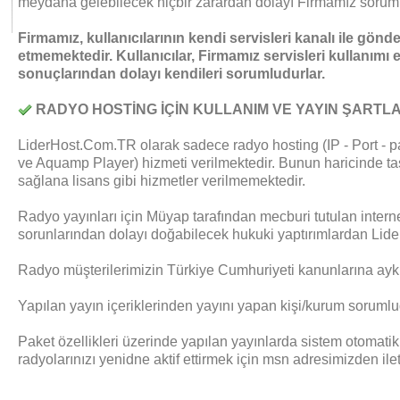
meydana gelebilecek hiçbir zarardan dolayı Firmamız soruml
Firmamız, kullanıcılarının kendi servisleri kanalı ile gönder
etmemektedir. Kullanıcılar, Firmamız servisleri kullanımı 
sonuçlarından dolayı kendileri sorumludurlar.
RADYO HOSTİNG İÇİN KULLANIM VE YAYIN ŞARTLA
LiderHost.Com.TR olarak sadece radyo hosting (IP - Port - 
ve Aquamp Player) hizmeti verilmektedir. Bunun haricinde ta
sağlana lisans gibi hizmetler verilmemektedir.
Radyo yayınları için Müyap tarafından mecburi tutulan internet
sorunlarından dolayı doğabilecek hukuki yaptırımlardan Lid
Radyo müşterilerimizin Türkiye Cumhuriyeti kanunlarına aykır
Yapılan yayın içeriklerinden yayını yapan kişi/kurum sorumlu
Paket özellikleri üzerinde yapılan yayınlarda sistem otomati
radyolarınızı yenidne aktif ettirmek için msn adresimizden il