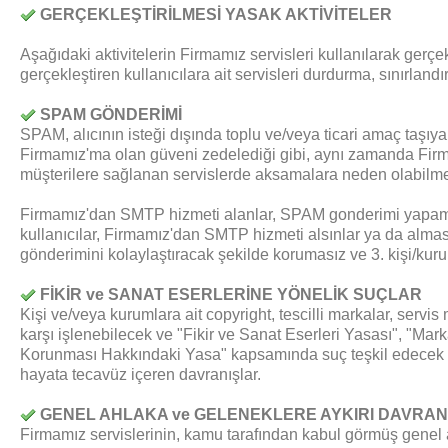
GERÇEKLEŞTİRİLMESİ YASAK AKTİVİTELER
Aşağıdaki aktivitelerin Firmamız servisleri kullanılarak gerçekl
gerçekleştiren kullanıcılara ait servisleri durdurma, sınırla
SPAM GÖNDERİMİ
SPAM, alıcının isteği dışında toplu ve/veya ticari amaç taşıy
Firmamız'ma olan güveni zedelediği gibi, aynı zamanda Firm
müşterilere sağlanan servislerde aksamalara neden olabilme
Firmamız'dan SMTP hizmeti alanlar, SPAM gonderimi yapam
kullanıcılar, Firmamız'dan SMTP hizmeti alsınlar ya da alm
gönderimini kolaylaştıracak şekilde korumasız ve 3. kişi/kuru
FİKİR ve SANAT ESERLERİNE YÖNELİK SUÇLAR
Kişi ve/veya kurumlara ait copyright, tescilli markalar, servis m
karşı işlenebilecek ve "Fikir ve Sanat Eserleri Yasası", "Mark
Korunması Hakkındaki Yasa" kapsamında suç teşkil edecek da
hayata tecavüz içeren davranışlar.
GENEL AHLAKA ve GELENEKLERE AYKIRI DAVRANI
Firmamız servislerinin, kamu tarafından kabul görmüş genel a