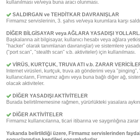
kullanılması ve/veya buna aracı olunması.
SALDIRGAN ve TEHDİTKAR DAVRANIŞLAR
Firmamız servislerinin, 3. şahıs ve/veya kurumlara karşı saldı
DİĞER BİLGİSAYAR veya AĞLARA YASADIŞI YOLLARLA
Başkalarına ait bilgisayar, kullanıcı hesabı veya ağlara yetk
"hacker" olarak tanımlanan davranışlar) ve sistemlere yasadış
("port scan", "stealth scan" v.b. aktiviteler) için kullanılması.
VİRÜS, KURTÇUK, TRUVA ATI v.b. ZARAR VERİCİLERİ
Internet virüsleri, kurtçuk, truva atı gönderimi veya "pinging",
kullanıcıların, Firmamız ağını veya buna bağlı diğer ağ, sis
olacak aktiviteler.
DİĞER YASADIŞI AKTİVİTELER
Burada belirtilmemesine rağmen, yürürlükteki yasalara aykırı v
DİĞER AKTİVİTELER
Firmamız kullanıcılarına, ticari itibarına ve saygınlığına zara
Yukarıda belirtildiği üzere, Firmamız servislerinden faydala
sonuçlarından kendileri sorumludurlar.