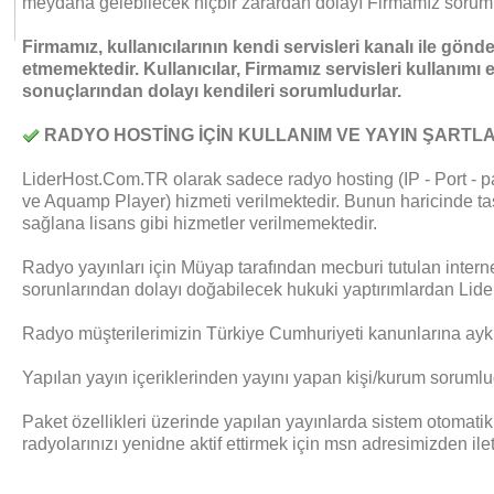
meydana gelebilecek hiçbir zarardan dolayı Firmamız soruml
Firmamız, kullanıcılarının kendi servisleri kanalı ile gönder
etmemektedir. Kullanıcılar, Firmamız servisleri kullanımı 
sonuçlarından dolayı kendileri sorumludurlar.
RADYO HOSTİNG İÇİN KULLANIM VE YAYIN ŞARTLA
LiderHost.Com.TR olarak sadece radyo hosting (IP - Port - 
ve Aquamp Player) hizmeti verilmektedir. Bunun haricinde ta
sağlana lisans gibi hizmetler verilmemektedir.
Radyo yayınları için Müyap tarafından mecburi tutulan internet
sorunlarından dolayı doğabilecek hukuki yaptırımlardan Lid
Radyo müşterilerimizin Türkiye Cumhuriyeti kanunlarına aykır
Yapılan yayın içeriklerinden yayını yapan kişi/kurum sorumlu
Paket özellikleri üzerinde yapılan yayınlarda sistem otomati
radyolarınızı yenidne aktif ettirmek için msn adresimizden il