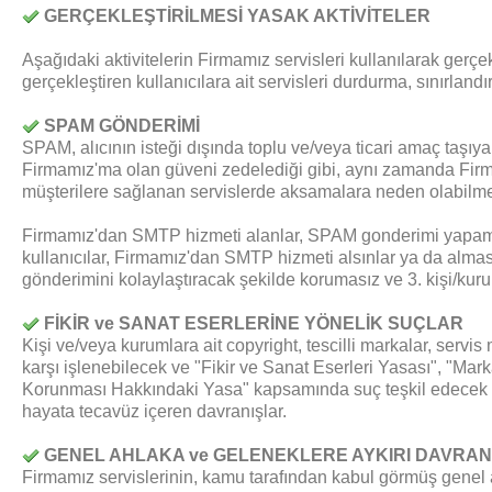
GERÇEKLEŞTİRİLMESİ YASAK AKTİVİTELER
Aşağıdaki aktivitelerin Firmamız servisleri kullanılarak gerçekl
gerçekleştiren kullanıcılara ait servisleri durdurma, sınırla
SPAM GÖNDERİMİ
SPAM, alıcının isteği dışında toplu ve/veya ticari amaç taşıy
Firmamız'ma olan güveni zedelediği gibi, aynı zamanda Firm
müşterilere sağlanan servislerde aksamalara neden olabilme
Firmamız'dan SMTP hizmeti alanlar, SPAM gonderimi yapam
kullanıcılar, Firmamız'dan SMTP hizmeti alsınlar ya da alm
gönderimini kolaylaştıracak şekilde korumasız ve 3. kişi/kuru
FİKİR ve SANAT ESERLERİNE YÖNELİK SUÇLAR
Kişi ve/veya kurumlara ait copyright, tescilli markalar, servis m
karşı işlenebilecek ve "Fikir ve Sanat Eserleri Yasası", "Mark
Korunması Hakkındaki Yasa" kapsamında suç teşkil edecek da
hayata tecavüz içeren davranışlar.
GENEL AHLAKA ve GELENEKLERE AYKIRI DAVRANI
Firmamız servislerinin, kamu tarafından kabul görmüş genel a