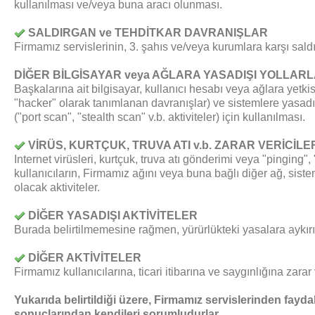
kullanılması ve/veya buna aracı olunması.
SALDIRGAN ve TEHDİTKAR DAVRANIŞLAR
Firmamız servislerinin, 3. şahıs ve/veya kurumlara karşı saldı
DİĞER BİLGİSAYAR veya AĞLARA YASADIŞI YOLLARLA
Başkalarına ait bilgisayar, kullanıcı hesabı veya ağlara yetk
"hacker" olarak tanımlanan davranışlar) ve sistemlere yasadış
("port scan", "stealth scan" v.b. aktiviteler) için kullanılması.
VİRÜS, KURTÇUK, TRUVA ATI v.b. ZARAR VERİCİLERİ
Internet virüsleri, kurtçuk, truva atı gönderimi veya "pinging",
kullanıcıların, Firmamız ağını veya buna bağlı diğer ağ, sis
olacak aktiviteler.
DİĞER YASADIŞI AKTİVİTELER
Burada belirtilmemesine rağmen, yürürlükteki yasalara aykırı v
DİĞER AKTİVİTELER
Firmamız kullanıcılarına, ticari itibarına ve saygınlığına zara
Yukarıda belirtildiği üzere, Firmamız servislerinden faydala
sonuçlarından kendileri sorumludurlar.