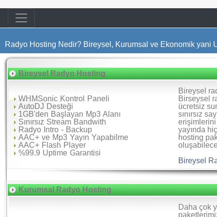
Radyo Hosting Nedir? Bireysel, Kurumsal ve Ekonomik yani 
Bireysel Radyo Hosting
Bireysel rad
WHMSonic Kontrol Paneli
Birseysel 
AutoDJ Desteği
ücretsiz s
1GB'den Başlayan Mp3 Alanı
sınırsız sa
Sınırsız Stream Bandwith
erişimlerin
Radyo Intro - Backup
yayında hi
AAC+ ve Mp3 Yayın Yapabilme
hosting pak
AAC+ Flash Player
oluşabilec
%99.9 Uptime Garantisi
Bireysel R
Kurumsal Radyo Hosting
Daha çok ye
paketlerimi