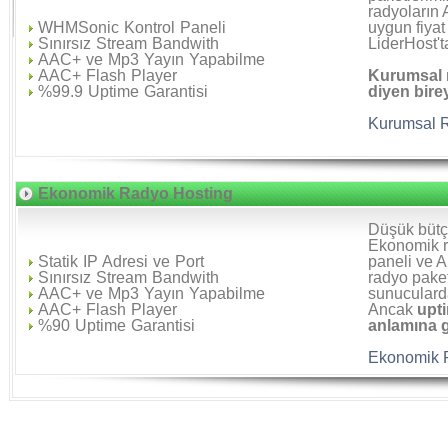
radyoların 
WHMSonic Kontrol Paneli
uygun fiyat
Sınırsız Stream Bandwith
LiderHost'ta
AAC+ ve Mp3 Yayın Yapabilme
AAC+ Flash Player
Kurumsal r
%99.9 Uptime Garantisi
diyen birey
Kurumsal R
Ekonomik Radyo Hosting
Düşük bütçe
Ekonomik r
Statik IP Adresi ve Port
paneli ve A
Sınırsız Stream Bandwith
radyo pake
AAC+ ve Mp3 Yayın Yapabilme
sunucularda
AAC+ Flash Player
Ancak
upti
%90 Uptime Garantisi
anlamına 
Ekonomik R