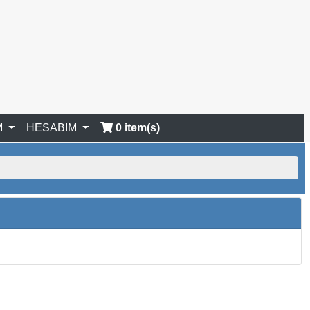
M
HESABIM
0 item(s)