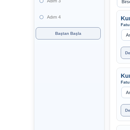
Adım 3
Adım 4
Ku
Fatu
Baştan Başla
De
Ku
Fatu
De