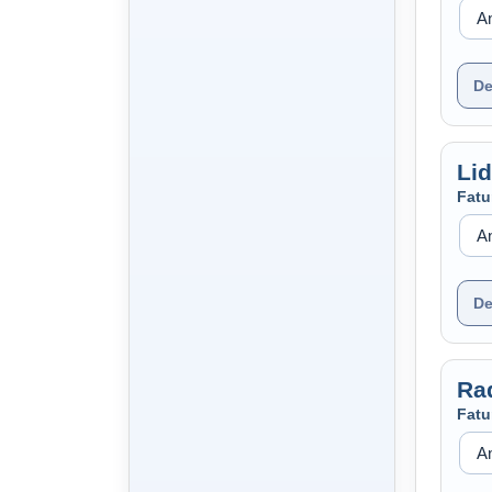
De
Li
Fatu
De
Ra
Fatu