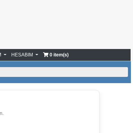
M
HESABIM
0 item(s)
n.