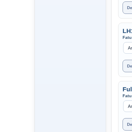
De
LH
Fatu
De
Fu
Fatu
De