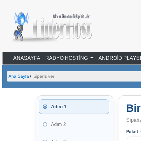
ANASAYFA
RADYO HOSTİNG
ANDROİD PLAY
Ana Sayfa
Sipariş ver
Bir
Adım 1
Sipari
Adım 2
Paket 